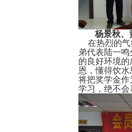
杨景秋、
在热烈的气
弟代表陆一鸣
的良好环境的
恩，懂得饮水
将把奖学金作
学习，绝不会