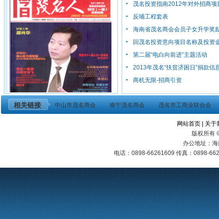
茂名投资指南2012年对外招商项
反哺工程套表
海南省茂名商会会员子女升学奖
回茂名投资意向项目名称及投资
第二届“电白向前进”主题活动
2013年茂名“扶贫济困日”捐款信
商机无限-招商引资
相关链接
中山市茂名商会
南宁茂名商会
茂名市工商业联合会
网站首页
|
关于
版权所有 
办公地址：海
电话：0898-66261609 传真：0898-6