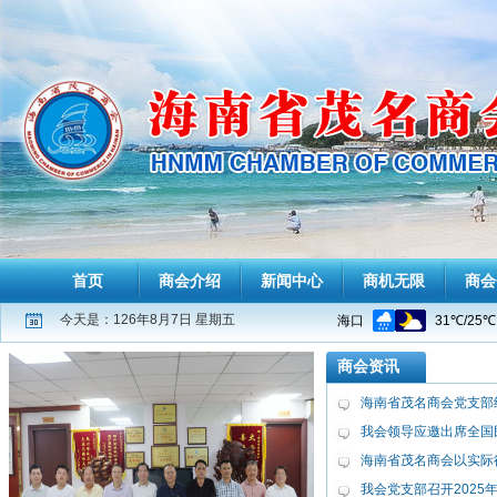
首页
商会介绍
新闻中心
商机无限
商会
今天是：126年8月7日 星期五
商会资讯
海南省茂名商会党支部组
我会领导应邀出席全国
海南省茂名商会以实际行
我会党支部召开2025