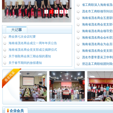
省工商联深入海南省茂
茂名市工商联领导到访
1
2
3
4
5
海南省茂名商会五度获评
海南省茂名商会党支部召
海南省茂名商会领导受
商会第七次会议纪要
海南省茂名商会会长邵兴
海南省茂名商会成立一周年年庆公告
海南省茂名商会为会员子
海南省茂名商会党支部成立揭牌仪式
海南省茂名商会党支部
关于领取商会第三期会报的通知
茂名市委常委吴卫华率
关于春节期间的放假通知
澄迈县工商联组团到我
企业会员