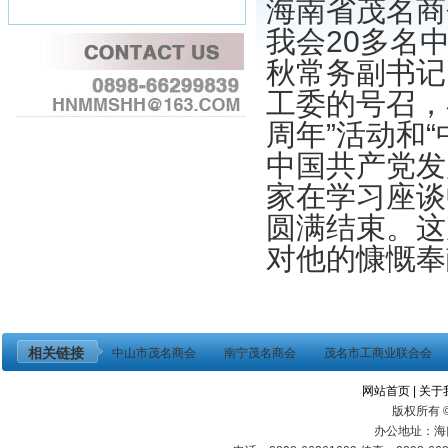
海南省茂名商会
我会20多名
秋常务副书记
工委的号召，
周年”活动和
中国共产党发
家在学习座谈
圆满结束。这
对他的慷慨奉
相关链接
中山市茂名商会
南宁茂名商会
茂名市工商业联合会
网站首页
|
关于
版权所有 
办公地址：海